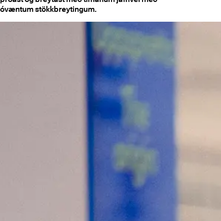
óvæntum stökkbreytingum.