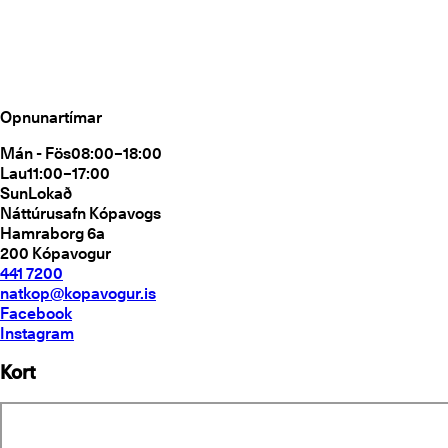
Opnunartímar
Mán - Fös
08:00–18:00
Lau
11:00–17:00
Sun
Lokað
Náttúrusafn Kópavogs
Hamraborg 6a
200
Kópavogur
441 7200
natkop@kopavogur.is
Facebook
Instagram
Kort