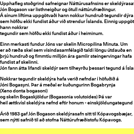
Upphafleg stoðgrind safneignar Náttúrusafnsins er skeldýrasa
Jón Bogason var listhneigður og ötull náttúrufræðingur.
Á sínum líftíma uppgötvaði hann nokkur hundruð tegundir dýr
sem höfðu ekki fundist áður við strendur Íslands. Einnig uppgö
hann nokkrar
tegundir sem höfðu ekki fundist áður í heiminum.
Einn merkasti fundur Jóns var skelin Micropilina Minuta. Um
er að ræða skel sem vísindasamfélagið taldi löngu útdauða en
þrjú hundruð og fimmtíu milljón ára gamlir steingervingar hafa
fundist af skelinni.
Jón fann átta lifandi skeldýr sem tilheyrðu þessari tegund á Ísl
Nokkrar tegundir skeldýra hafa verið nefndar í höfuðið á
Jóni Bogasyni. Þar á meðal er kuðungurinn Bogabrynja
(Xeno donta bogasoni)
og skelin Bogaskjöldur (Bogasonia volutoides) Þá var
heil ættkvísl skeldýra nefnd eftir honum - einskjöldungategun
Árið 1983 gaf Jón Bogason skeldýrasafn sitt til Kópavogsbæjar,
sem nýtti safnið
til að stofna Náttúrufræðistofu Kópavogs.