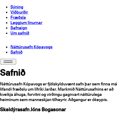
Sýning
Viðburðir
Fræðsla
Leggjum línurnar
Safneign
Um safnið
Náttúrusafn Kópavogs
Safnið
Safnið
Náttúrusafn Kópavogs er fjölskylduvænt safn þar sem finna má
lifandi fræðslu um lífríki Jarðar. Markmið Náttúrusafnins er að
kveikja áhuga, forvitni og virðingu gagnvart náttúrulega
heiminum sem manneskjan tilheyrir. Aðgangur er ókeypis.
Skeldýrasafn Jóns Bogasonar