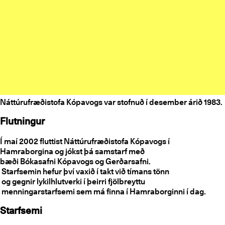
Náttúrufræðistofa Kópavogs var stofnuð í desember árið 1983.
Flutningur
Í maí 2002 fluttist Náttúrufræðistofa Kópavogs í
Hamraborgina og jókst þá samstarf með
bæði Bókasafni Kópavogs og Gerðarsafni.
Starfsemin hefur því vaxið í takt við tímans tönn
og gegnir lykilhlutverki í þeirri fjölbreyttu
menningarstarfsemi sem má finna í Hamraborginni í dag.
Starfsemi