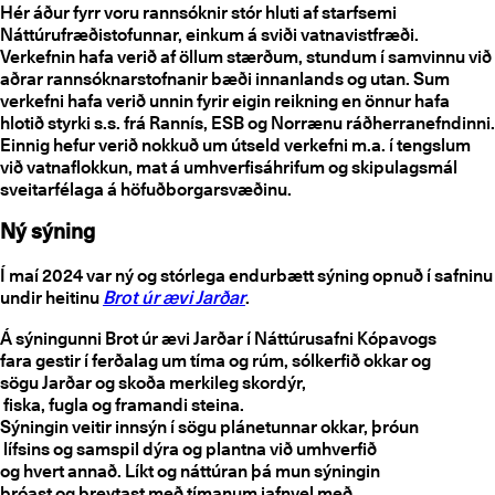
Hér áður fyrr voru rannsóknir stór hluti af starfsemi
Náttúrufræðistofunnar, einkum á sviði vatnavistfræði.
Verkefnin hafa verið af öllum stærðum, stundum í samvinnu við
aðrar rannsóknarstofnanir bæði innanlands og utan. Sum
verkefni hafa verið unnin fyrir eigin reikning en önnur hafa
hlotið styrki s.s. frá Rannís, ESB og Norrænu ráðherranefndinni.
Einnig hefur verið nokkuð um útseld verkefni m.a. í tengslum
við vatnaflokkun, mat á umhverfisáhrifum og skipulagsmál
sveitarfélaga á höfuðborgarsvæðinu.
Ný sýning
Í maí 2024 var ný og stórlega endurbætt sýning opnuð í safninu
undir heitinu
Brot úr ævi Jarðar
.
Á sýningunni Brot úr ævi Jarðar í Náttúrusafni Kópavogs
fara gestir í ferðalag um tíma og rúm, sólkerfið okkar og
sögu Jarðar og skoða merkileg skordýr,
fiska, fugla og framandi steina.
Sýningin veitir innsýn í sögu plánetunnar okkar, þróun
lífsins og samspil dýra og plantna við umhverfið
og hvert annað. Líkt og náttúran þá mun sýningin
þróast og breytast með tímanum jafnvel með