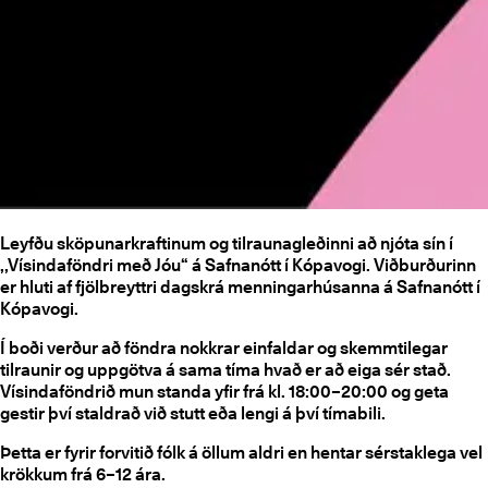
Leyfðu sköpunarkraftinum og tilraunagleðinni að njóta sín í
,,Vísindaföndri með Jóu“ á Safnanótt í Kópavogi. Viðburðurinn
er hluti af fjölbreyttri dagskrá menningarhúsanna á Safnanótt í
Kópavogi.
Í boði verður að föndra nokkrar einfaldar og skemmtilegar
tilraunir og uppgötva á sama tíma hvað er að eiga sér stað.
Vísindaföndrið mun standa yfir frá kl. 18:00–20:00 og geta
gestir því staldrað við stutt eða lengi á því tímabili.
Þetta er fyrir forvitið fólk á öllum aldri en hentar sérstaklega vel
krökkum frá 6–12 ára.