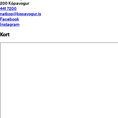
200
Kópavogur
441 7200
natkop@kopavogur.is
Facebook
Instagram
Kort