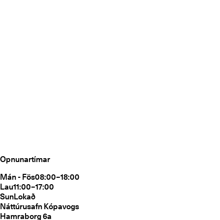
Opnunartímar
Mán - Fös
08:00–18:00
Lau
11:00–17:00
Sun
Lokað
Náttúrusafn Kópavogs
Hamraborg 6a