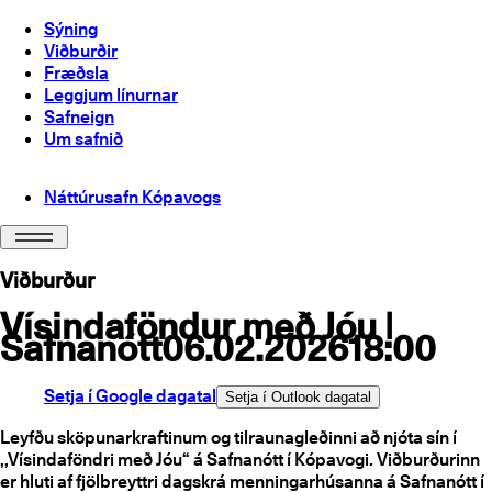
Sýning
Viðburðir
Fræðsla
Leggjum línurnar
Safneign
Um safnið
Náttúrusafn Kópavogs
Viðburður
Vísindaföndur með Jóu |
Safnanótt
06.02.2026
18:00
Setja í Google dagatal
Setja í Outlook dagatal
Leyfðu sköpunarkraftinum og tilraunagleðinni að njóta sín í
,,Vísindaföndri með Jóu“ á Safnanótt í Kópavogi. Viðburðurinn
er hluti af fjölbreyttri dagskrá menningarhúsanna á Safnanótt í