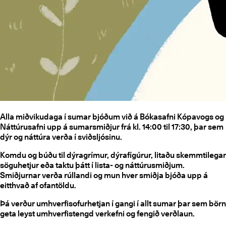
Alla miðvikudaga í sumar bjóðum við á Bókasafni Kópavogs og
Náttúrusafni upp á sumarsmiðjur frá kl. 14:00 til 17:30, þar sem
dýr og náttúra verða í sviðsljósinu.
Komdu og búðu til dýragrímur, dýrafígúrur, litaðu skemmtilegar
söguhetjur eða taktu þátt í lista- og náttúrusmiðjum.
Smiðjurnar verða rúllandi og mun hver smiðja bjóða upp á
eitthvað af ofantöldu.
Þá verður umhverfisofurhetjan í gangi í allt sumar þar sem börn
geta leyst umhverfistengd verkefni og fengið verðlaun.