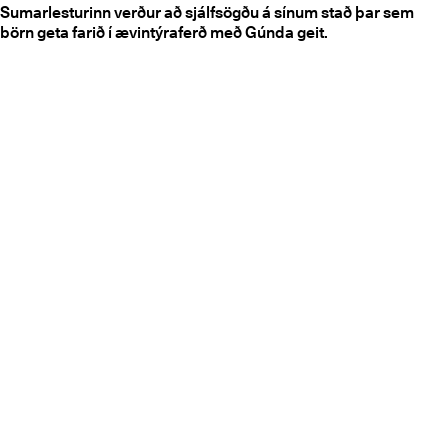
Sumarlesturinn verður að sjálfsögðu á sínum stað þar sem
börn geta farið í ævintýraferð með Gúnda geit.