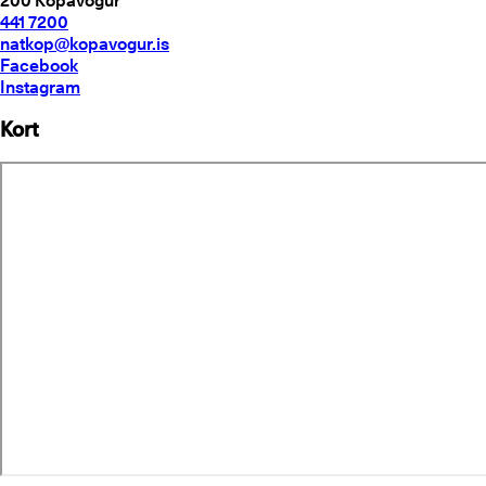
200
Kópavogur
441 7200
natkop@kopavogur.is
Facebook
Instagram
Kort