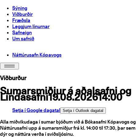
Sýning
Viðburðir
Fræðsla
Leggjum línurnar
Safneign
Um safnið
Náttúrusafn Kópavogs
Viðburður
Sumarsmiðjur á aðalsafni og
Lindasafni
19.08.2026
14:00
Setja í Google dagatal
Setja í Outlook dagatal
Alla miðvikudaga í sumar bjóðum við á Bókasafni Kópavogs og
Náttúrusafni upp á sumarsmiðjur frá kl. 14:00 til 17:30, þar sem
dýr og náttúra verða í sviðsljósinu.