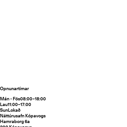
Opnunartímar
Mán - Fös
08:00–18:00
Lau
11:00–17:00
Sun
Lokað
Náttúrusafn Kópavogs
Hamraborg 6a