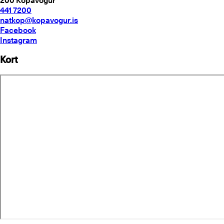
200
Kópavogur
441 7200
natkop@kopavogur.is
Facebook
Instagram
Kort