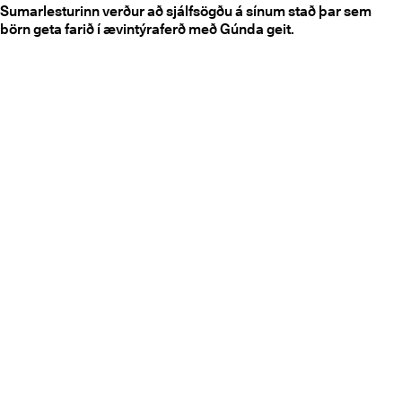
Sumarlesturinn verður að sjálfsögðu á sínum stað þar sem
börn geta farið í ævintýraferð með Gúnda geit.