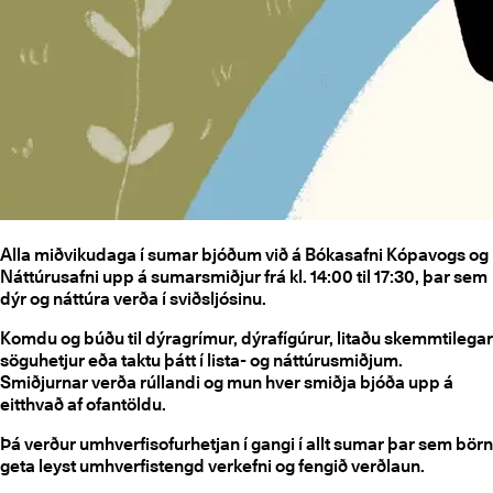
Alla miðvikudaga í sumar bjóðum við á Bókasafni Kópavogs og
Náttúrusafni upp á sumarsmiðjur frá kl. 14:00 til 17:30, þar sem
dýr og náttúra verða í sviðsljósinu.
Komdu og búðu til dýragrímur, dýrafígúrur, litaðu skemmtilegar
söguhetjur eða taktu þátt í lista- og náttúrusmiðjum.
Smiðjurnar verða rúllandi og mun hver smiðja bjóða upp á
eitthvað af ofantöldu.
Þá verður umhverfisofurhetjan í gangi í allt sumar þar sem börn
geta leyst umhverfistengd verkefni og fengið verðlaun.