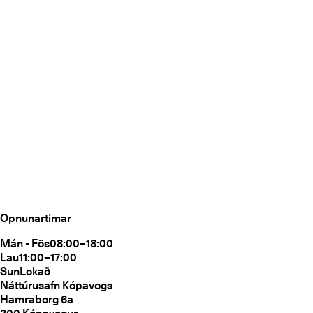
Opnunartímar
Mán - Fös
08:00–18:00
Lau
11:00–17:00
Sun
Lokað
Náttúrusafn Kópavogs
Hamraborg 6a