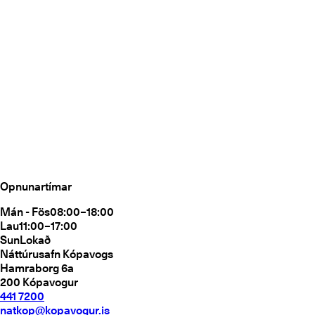
Opnunartímar
Mán - Fös
08:00–18:00
Lau
11:00–17:00
Sun
Lokað
Náttúrusafn Kópavogs
Hamraborg 6a
200
Kópavogur
441 7200
natkop@kopavogur.is