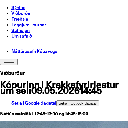
Sýning
Viðburðir
Fræðsla
Leggjum línurnar
Safneign
Um safnið
Náttúrusafn Kópavogs
Viðburður
Kópurinn | Krakkafyrirlestur
um seli
09.05.2026
14:45
Setja í Google dagatal
Setja í Outlook dagatal
Náttúrusafnið kl. 12:45-13:00 og 14:45-15:00