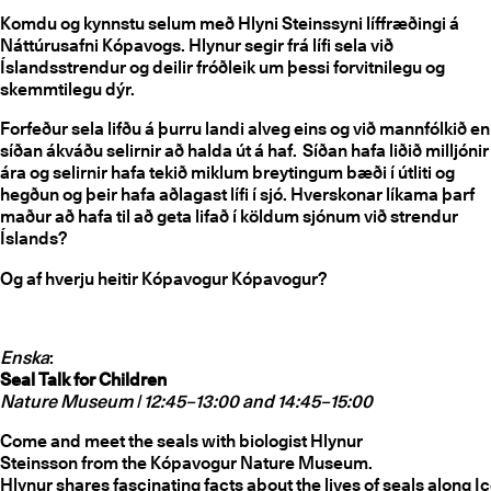
Komdu og kynnstu selum með Hlyni Steinssyni líffræðingi á
Náttúrusafni Kópavogs. Hlynur segir frá lífi sela við
Íslandsstrendur og deilir fróðleik um þessi forvitnilegu og
skemmtilegu dýr.
Forfeður sela lifðu á þurru landi alveg eins og við mannfólkið en
síðan ákváðu selirnir að halda út á haf. Síðan hafa liðið milljónir
ára og selirnir hafa tekið miklum breytingum bæði í útliti og
hegðun og þeir hafa aðlagast lífi í sjó. Hverskonar líkama þarf
maður að hafa til að geta lifað í köldum sjónum við strendur
Íslands?
Og af hverju heitir Kópavogur Kópavogur?
Enska
:
Seal Talk for Children
Nature Museum | 12:45–13:00 and 14:45–15:00
Come and meet the seals with biologist Hlynur
Steinsson from the Kópavogur Nature Museum.
Hlynur shares fascinating facts about the lives of seals along 