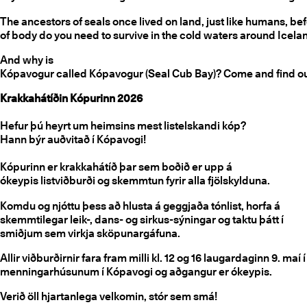
The ancestors of seals once lived on land, just like humans, be
of body do you need to survive in the cold waters around Icel
And why is
Kópavogur called Kópavogur (Seal Cub Bay)? Come and find o
Krakkahátíðin Kópurinn 2026
Hefur þú heyrt um heimsins mest listelskandi kóp?
Hann býr auðvitað í Kópavogi!
Kópurinn er krakkahátíð þar sem boðið er upp á
ókeypis listviðburði og skemmtun fyrir alla fjölskylduna.
Komdu og njóttu þess að hlusta á geggjaða tónlist, horfa á
skemmtilegar leik-, dans- og sirkus-sýningar og taktu þátt í
smiðjum sem virkja sköpunargáfuna.
Allir viðburðirnir fara fram milli kl. 12 og 16 laugardaginn 9. maí í
menningarhúsunum í Kópavogi og aðgangur er ókeypis.
Verið öll hjartanlega velkomin, stór sem smá!