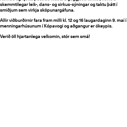
skemmtilegar leik-, dans- og sirkus-sýningar og taktu þátt í
smiðjum sem virkja sköpunargáfuna.
Allir viðburðirnir fara fram milli kl. 12 og 16 laugardaginn 9. maí í
menningarhúsunum í Kópavogi og aðgangur er ókeypis.
Verið öll hjartanlega velkomin, stór sem smá!