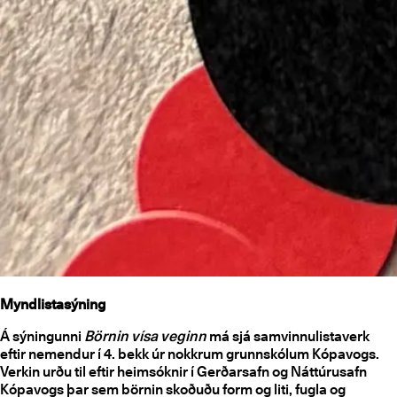
Myndlistasýning
Á sýningunni
Börnin vísa veginn
má sjá samvinnulistaverk
eftir nemendur í 4. bekk úr nokkrum grunnskólum Kópavogs.
Verkin urðu til eftir heimsóknir í Gerðarsafn og Náttúrusafn
Kópavogs þar sem börnin skoðuðu form og liti, fugla og