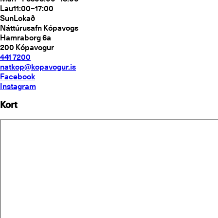
Lau
11:00–17:00
Sun
Lokað
Náttúrusafn Kópavogs
Hamraborg 6a
200
Kópavogur
441 7200
natkop@kopavogur.is
Facebook
Instagram
Kort