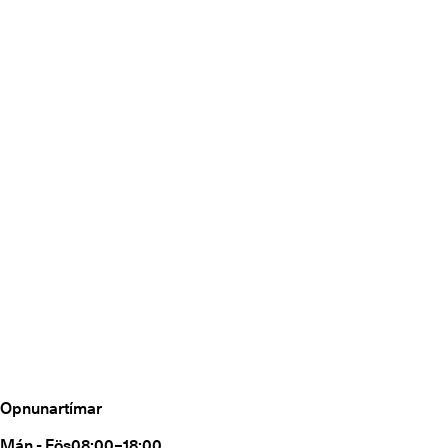
Opnunartímar
Mán - Fös
08:00–18:00