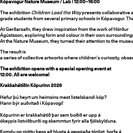
Kópavogur Nature Museum / Lab | 12:00–16:00
The exhibition
Children Lead the Way
presents collaborative a
grade students from several primary schools in Kópavogur. The
At Gerðarsafn, they drew inspiration from the work of Hörður
Ágústsson, exploring form and colour in their own surrounding
At the Nature Museum, they turned their attention to the muse
The result is
a series of collective artworks where children’s curiosity, obse
The exhibition opens with a special opening event at
12:00. All are welcome!
Krakkahátíðin Kópurinn 2026
Hefur þú heyrt um heimsins mest listelskandi kóp?
Hann býr auðvitað í Kópavogi!
Kópurinn er krakkahátíð þar sem boðið er upp á
ókeypis listviðburði og skemmtun fyrir alla fjölskylduna.
Komdu og njóttu þess að hlusta á geggjaða tónlist, horfa á