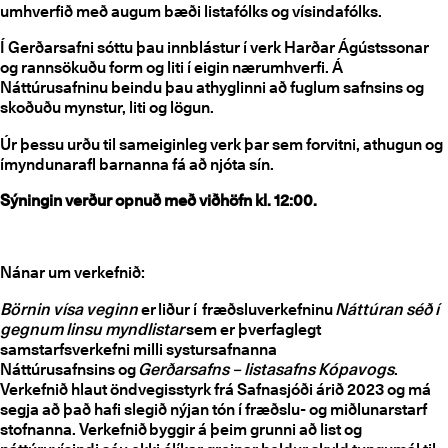
umhverfið með augum bæði listafólks og vísindafólks.
Í Gerðarsafni sóttu þau innblástur í verk Harðar Ágústssonar
og rannsökuðu form og liti í eigin nærumhverfi. Á
Náttúrusafninu beindu þau athyglinni að fuglum safnsins og
skoðuðu mynstur, liti og lögun.
Úr þessu urðu til sameiginleg verk þar sem forvitni, athugun og
ímyndunarafl barnanna fá að njóta sín.
Sýningin verður opnuð með viðhöfn kl. 12:00.
Nánar um verkefnið:
Börnin vísa veginn
er
liður í fræðsluverkefninu
Náttúran séð í
gegnum linsu myndlistar
sem er þverfaglegt
samstarfsverkefni milli systursafnanna
Náttúrusafnsins og
Gerðarsafns – listasafns Kópavogs
.
Verkefnið hlaut öndvegisstyrk frá Safnasjóði árið 2023 og má
segja að það hafi slegið nýjan tón í fræðslu- og miðlunarstarf
stofnanna. Verkefnið
byggir á þeim grunni að list og