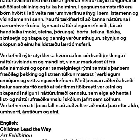
náttúruvísindi séu ekki ólíkar greinar heldur skyld tungumál til
að öðlast skilning og túlka heiminn. Í gegnum samstarfið eru
börn hvött til að veita nærumhverfinu athygli sem listamenn og
vísindamenn í senn. Þau fá tækifæri til að kanna náttúruna í
nærumhverfi sínu, kynnast náttúrulegum efniviði, fái að
handleika (mold, steina, þörunga), horfa, teikna, flokka,
skrásetja og skapa og þannig verður athugun, skynjun og
sköpun að einu heildstæðu lærdómsferli.
Verkefnið nýtir styrkleika hvors safns: sérfræðiþekkingu í
náttúruvísindum og myndlist, vinnur markvisst út frá
aðalnámskrá og opnar sameiginlegt rými samtals þar sem
fræðileg þekking og listræn túlkun mætast í verklegum
smiðjum og vettvangsverkefnum. Með þessari aðferðafræði
hefur samstarfið getið af sér fimm fjölbreytt verkefni og
skapandi nálgun í náttúrufræðikennslu, sem eiga að henta í
list- og náttúrufræðikennslu í skólum jafnt sem söfnum.
Verkefnin eru til þess fallin að auðvelt er að móta þau eftir aldri,
umhverfi, árstíðum og efni.
English:
Children Lead the Way
Art Exhibition