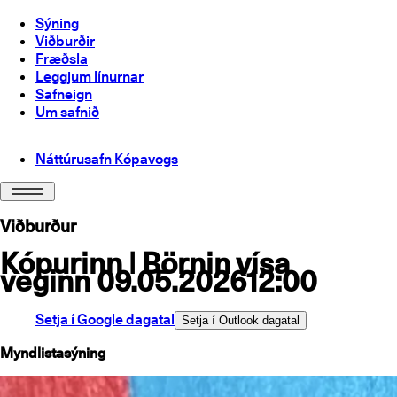
Sýning
Viðburðir
Fræðsla
Leggjum línurnar
Safneign
Um safnið
Náttúrusafn Kópavogs
Viðburður
Kópurinn | Börnin vísa
veginn
09.05.2026
12:00
Setja í Google dagatal
Setja í Outlook dagatal
Myndlistasýning